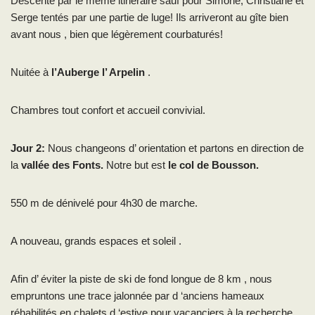
Descente par le même itinéraire sauf pour Simone, Christiane et
Serge tentés par une partie de luge! Ils arriveront au gîte bien
avant nous , bien que légèrement courbaturés!
Nuitée à
l’Auberge l’ Arpelin
.
Chambres tout confort et accueil convivial.
Jour 2:
Nous changeons d’ orientation et partons en direction de
la
vallée des Fonts.
Notre but est
le col de Bousson.
550 m de dénivelé pour 4h30 de marche.
A nouveau, grands espaces et soleil .
Afin d’ éviter la piste de ski de fond longue de 8 km , nous
empruntons une trace jalonnée par d ‘anciens hameaux
réhabilités en chalets d ‘estive pour vacanciers à la recherche